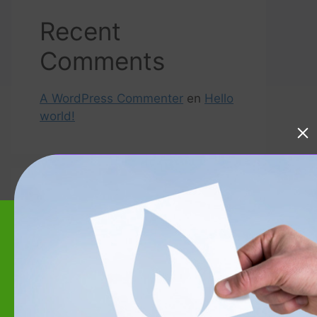
Recent
Comments
A WordPress Commenter
en
Hello
world!
Archives
Abril 2023